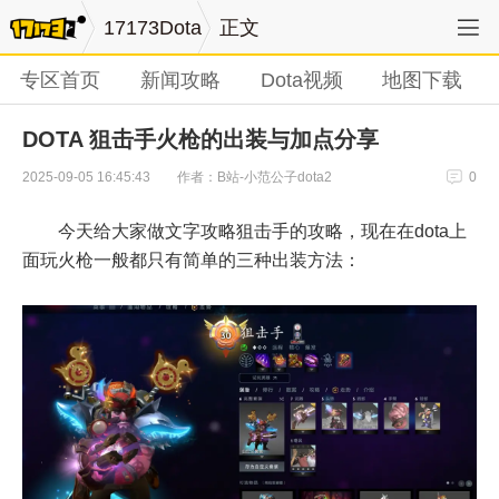
17173Dota
正文
专区首页
新闻攻略
Dota视频
地图下载
DOTA 狙击手火枪的出装与加点分享
作者：B站-小范公子dota2
2025-09-05 16:45:43
0
今天给大家做文字攻略狙击手的攻略，现在在
dota
上
面玩火枪一般都只有简单的三种出装方法：