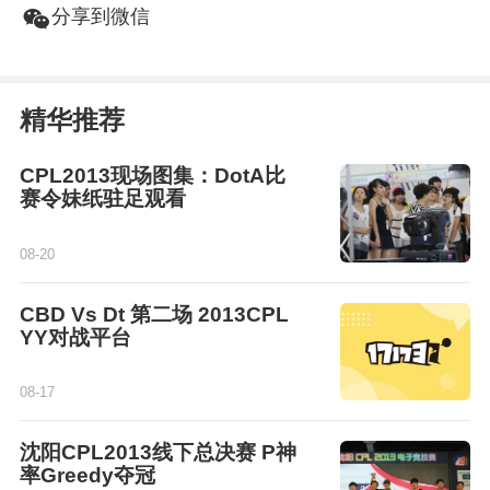
w
分享到微信
精华推荐
CPL2013现场图集：DotA比
赛令妹纸驻足观看
08-20
CBD Vs Dt 第二场 2013CPL
YY对战平台
08-17
沈阳CPL2013线下总决赛 P神
率Greedy夺冠