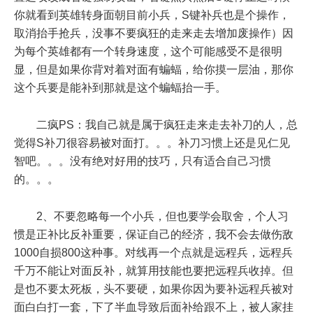
你就看到英雄转身面朝目前小兵，S键补兵也是个操作，
取消抬手抢兵，没事不要疯狂的走来走去增加废操作）因
为每个英雄都有一个转身速度，这个可能感受不是很明
显，但是如果你背对着对面有蝙蝠，给你摸一层油，那你
这个兵要是能补到那就是这个蝙蝠抬一手。
二疯PS
：我自己就是属于疯狂走来走去补刀的人，总
觉得S补刀很容易被对面打。。。补刀习惯上还是见仁见
智吧。。。没有绝对好用的技巧，只有适合自己习惯
的。。。
2、不要忽略每一个小兵，但也要学会取舍，个人习
惯是正补比反补重要，保证自己的经济，我不会去做伤敌
1000自损800这种事。对线再一个点就是远程兵，远程兵
千万不能让对面反补，就算用技能也要把远程兵收掉。但
是也不要太死板，头不要硬，如果你因为要补远程兵被对
面白白打一套，下了半血导致后面补给跟不上，被人家挂