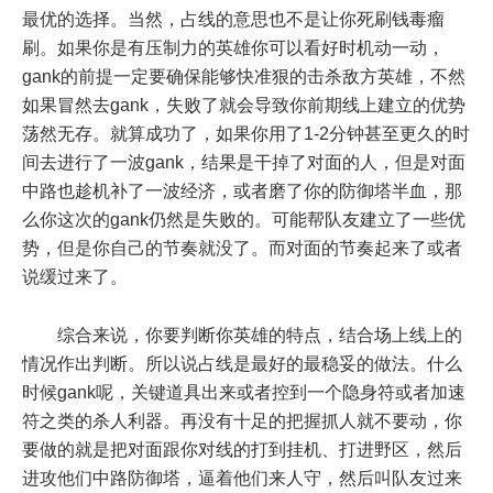
最优的选择。当然，占线的意思也不是让你死刷钱毒瘤
刷。如果你是有压制力的英雄你可以看好时机动一动，
gank的前提一定要确保能够快准狠的击杀敌方英雄，不然
如果冒然去gank，失败了就会导致你前期线上建立的优势
荡然无存。就算成功了，如果你用了1-2分钟甚至更久的时
间去进行了一波gank，结果是干掉了对面的人，但是对面
中路也趁机补了一波经济，或者磨了你的防御塔半血，那
么你这次的gank仍然是失败的。可能帮队友建立了一些优
势，但是你自己的节奏就没了。而对面的节奏起来了或者
说缓过来了。
综合来说，你要判断你英雄的特点，结合场上线上的
情况作出判断。所以说占线是最好的最稳妥的做法。什么
时候gank呢，关键道具出来或者控到一个隐身符或者加速
符之类的杀人利器。再没有十足的把握抓人就不要动，你
要做的就是把对面跟你对线的打到挂机、打进野区，然后
进攻他们中路防御塔，逼着他们来人守，然后叫队友过来