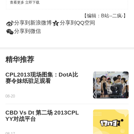
查看更多
立即下载
【编辑：B站--二疯-】
t
z
分享到新浪微博
分享到QQ空间
w
分享到微信
精华推荐
CPL2013现场图集：DotA比
赛令妹纸驻足观看
08-20
CBD Vs Dt 第二场 2013CPL
YY对战平台
08-17