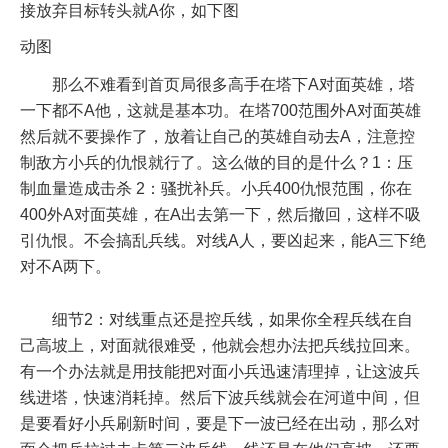
接放弃目标转头就A你，如下图
动图
那么不难看到首页局很多高手在塔下A对面英雄，塔
一下都不A他，这就是基本功。在塔700范围外A对面英雄
然后就不要操作了，放着让自己的英雄自动去A，注意控
制敌方小兵的仇恨就行了。这么做的目的是什么？1：压
制血量造成击杀 2：骚扰补兵。小兵400仇恨范围，你在
400外A对面英雄，在A出去第一下，然后撤回，这样不吸
引仇恨。不会搞乱兵线。对线A人，要凶起来，能A三下绝
对不A两下。
细节2：对线重点还是控兵线，如果你全程兵线在自
己高坡上，对面就很难受，他就会想办法把兵线拉回来。
有一个办法就是用技能把对面小兵迅速清理掉，让这波兵
线进塔，快速消耗掉。然后下波兵线就会在河道中间，但
是要看好小兵刷新时间，要是下一波已经在出动，那么对