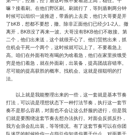
第一个，控盾，控了盾这时候不要着急上高，稳住。干
嘛？接着刷。在他们野区刷。刷就行了，等到盾剩两分钟
时候可以组织一波推进，带盾的上去卖，他们大哥要是开
了bKB，想都不要想，撤。除非正面他们已经少1-2人。撤
离开，BKB没了再来一波。大哥没有BKB他们不敢接。第
二个，他们出来送，这个就很开心了。他们贸然出来，抓
住机会干死一个两个，这时候就可以上了。不要着急上
高。咱们在外面有吃有喝的为啥着急，他们在家里挨饿受
穷是他们着急，就在外面刷，出装备，提高团战容错率。
尽可能的提高获胜的概率。找机会。这就是很聪明的打
法。
以上就是我能整理出来的一些，这一套就是基本节奏
打法，可以说是理想状态下一种打法节奏，执行这一套节
奏不是那么容易，对面也不会让这么舒服的进行，但是我
们就是要围绕这套节奏去想办法执行。对面会反抓反扑，
我方会浪会乱出装，等等情况。有了这套节奏可以在你团
队迷茫的时候给你一点指引你知道你要干什么，对面要干