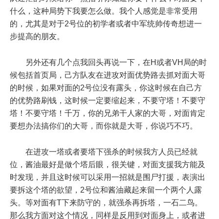
什么，这种局势下我要怎么做。我个人感觉是非常受用
的，尤其是对于2号位的初学者或者中军统帅传奇想进一
步提高的朋友。
另外还有几个点我回头再说一下，在H或者VH局的时
候包括首页局，己方队友在进攻对面优势路去抓对面大哥
的时候，如果对面的2号位没有露头，你这时候在自己方
的优势路刷钱，这时候一定要缩起来，不要守塔！不要守
塔！不要守塔！千万，你的兄弟干人家的大哥，对面肯定
要想办法搞你们的大哥，而你就是大哥，你说巧不巧。
在进攻一塔或者要塔下强杀的时候我方人员已经就
位，酱油最好是做个塔后眼，很关键，对面支援我方能及
时发现，并且这时候可以采用一招就是围尸打援，表演出
要拆这个塔的欲望，2号位和酱油藏起来留一个两个人露
头。等对面有T下来防守的，就强杀再拆塔，一石二鸟。
那么我方面对这个情况，同样是反用到对面身上，或者进