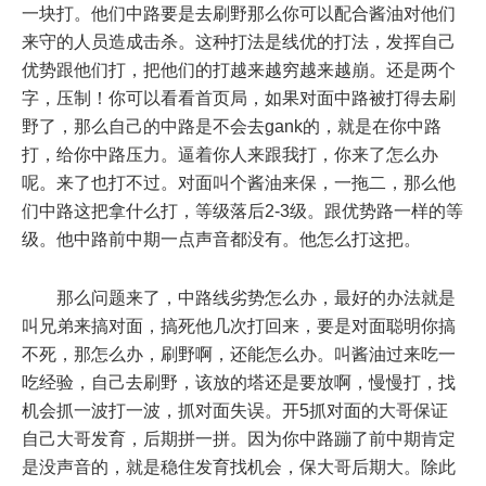
一块打。他们中路要是去刷野那么你可以配合酱油对他们
来守的人员造成击杀。这种打法是线优的打法，发挥自己
优势跟他们打，把他们的打越来越穷越来越崩。还是两个
字，压制！你可以看看首页局，如果对面中路被打得去刷
野了，那么自己的中路是不会去gank的，就是在你中路
打，给你中路压力。逼着你人来跟我打，你来了怎么办
呢。来了也打不过。对面叫个酱油来保，一拖二，那么他
们中路这把拿什么打，等级落后2-3级。跟优势路一样的等
级。他中路前中期一点声音都没有。他怎么打这把。
那么问题来了，中路线劣势怎么办，最好的办法就是
叫兄弟来搞对面，搞死他几次打回来，要是对面聪明你搞
不死，那怎么办，刷野啊，还能怎么办。叫酱油过来吃一
吃经验，自己去刷野，该放的塔还是要放啊，慢慢打，找
机会抓一波打一波，抓对面失误。开5抓对面的大哥保证
自己大哥发育，后期拼一拼。因为你中路蹦了前中期肯定
是没声音的，就是稳住发育找机会，保大哥后期大。除此