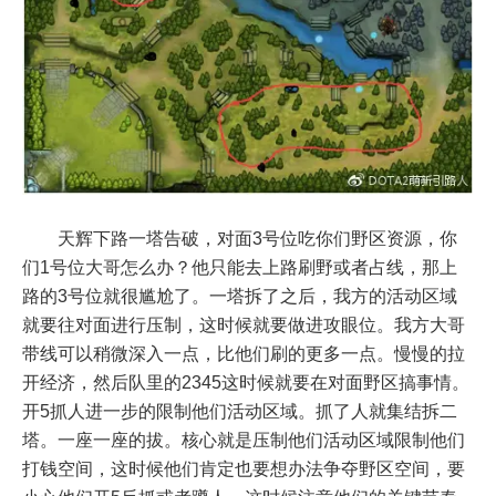
天辉下路一塔告破，对面3号位吃你们野区资源，你
们1号位大哥怎么办？他只能去上路刷野或者占线，那上
路的3号位就很尴尬了。一塔拆了之后，我方的活动区域
就要往对面进行压制，这时候就要做进攻眼位。我方大哥
带线可以稍微深入一点，比他们刷的更多一点。慢慢的拉
开经济，然后队里的2345这时候就要在对面野区搞事情。
开5抓人进一步的限制他们活动区域。抓了人就集结拆二
塔。一座一座的拔。核心就是压制他们活动区域限制他们
打钱空间，这时候他们肯定也要想办法争夺野区空间，要