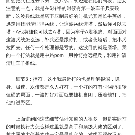
面会把兵拉过去卡第二波兵线，线还是在他们高坡。还要
注意的一点，就是在6分半的时候有第一波车子兵要刷
新，这波兵线就是塔下压制最好的时机尤其是长手英雄，
迅速用技能清理掉兵线，让这波兵线进塔，然后你可以去
塔下A他英雄也可以去A塔，因为车子A塔很痛。对面面对
这波兵线怎么选，补兵还是跟你打，或者怂塔后，把小兵
拉回去。任何一个处理都是亏的。这波目的就是磨塔。我
的一个打法就是用中路pom，用神箭抢远程兵，和用神箭
清理车子推线。
细节3：控符，这个我最近打的也是理解很深，隐
身、极速、双倍都是杀人好符，一个好的符有时候能扭转
僵硬的局面，一波打好对面就要挂机自闭，压着他打，把
他打进野区。
上面讲到的这些细节估计知道的人很多，但是实际打
的时候执行力怎么样这里就是高手和顶级大佬的区别了。
越牛逼的大佬基本功一定是最扎实的。对线不跟你玩套