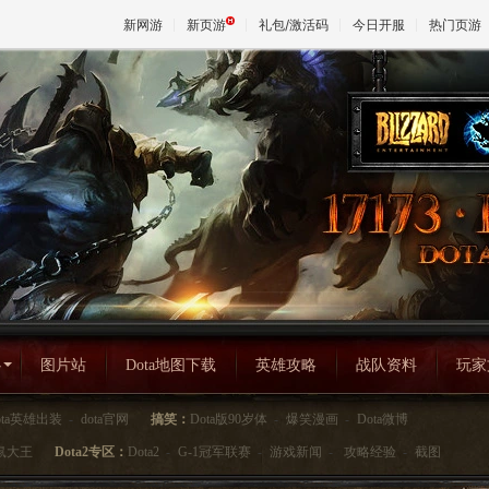
新网游
新页游
礼包/激活码
今日开服
热门页游
魔兽
天堂
王权与
心
图片站
Dota地图下载
英雄攻略
战队资料
玩家
ota英雄出装
-
dota官网
搞笑：
Dota版90岁体
-
爆笑漫画
-
Dota微博
鼠大王
Dota2专区：
Dota2
-
G-1冠军联赛
-
游戏新闻
-
攻略经验
-
截图