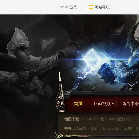
17173首页
网站导航
首页
Dota视频
新闻中
地图下载：
Dota6.80下载
-
dota地图下载
-
d
视频：
Dota蛋疼集锦
-
Dota top10
-
2009
-