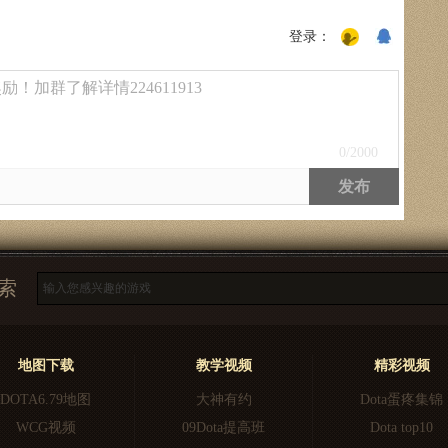
登录：
！加群了解详情224611913
0
/2000
发布
索
地图下载
教学视频
精彩视频
DOTA6.79地图
大神有约
Dota蛋疼集锦
WCG视频
09Dota提高班
Dota top10