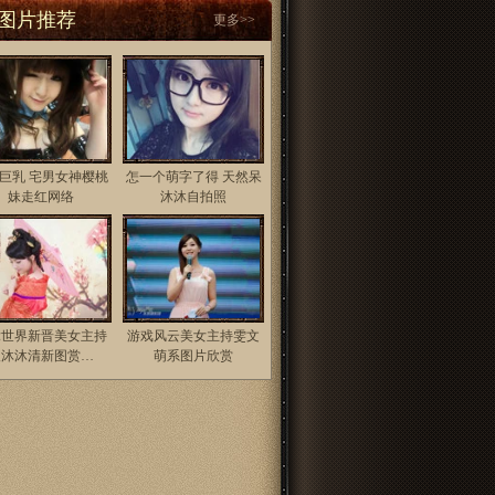
图片推荐
更多>>
巨乳 宅男女神樱桃
怎一个萌字了得 天然呆
妹走红网络
沐沐自拍照
竞世界新晋美女主持
游戏风云美女主持雯文
人沐沐清新图赏…
萌系图片欣赏