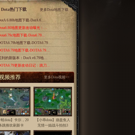
Dota热门下载
更多
Dota地图下载
otA 6.80b地图下载-DotA 6.…
Dota6.80地图更新改动曝光：…
ota6.79c地图下载-Dota6.79…
DOTA6.79b地图下载-DOTA6.79…
DOTA6.79地图下载-DOTA6.79…
迟到的新版本：DotA v6.79地…
DOTA6.79更新改动日记：跳刀…
视频推荐
更多
Dota视频
>>
蛙dota】卡尔，20
【小乖dota】崩盘鱼人
杀跳推吹刷新卡
无情一姐战斗拍拍3