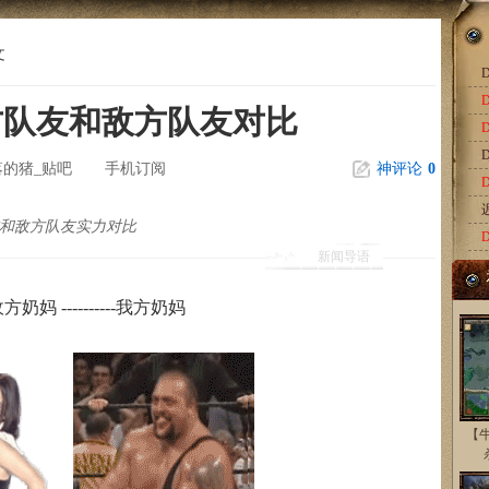
文
D
我方队友和敌方队友对比
D
落的猪_贴吧
手机订阅
神评论
0
和敌方队友实力对比
新闻导语
方奶妈 ----------我方奶妈
【牛