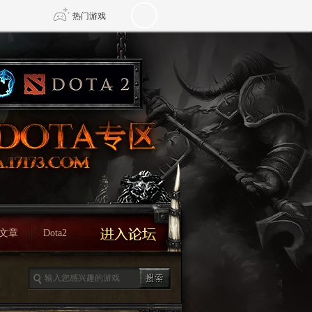
热门游戏
DNF
传奇4
剑网3旗舰版
新天龙八部
自由
诛仙世界
新仙侠5
文章
Dota2