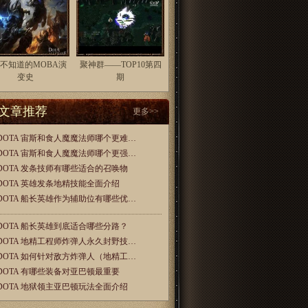
不知道的MOBA演
聚神群——TOP10第四
变史
期
文章推荐
更多>>
DOTA 宙斯和食人魔魔法师哪个更难…
DOTA 宙斯和食人魔魔法师哪个更强…
DOTA 发条技师有哪些适合的召唤物
DOTA 英雄发条地精技能全面介绍
DOTA 船长英雄作为辅助位有哪些优…
DOTA 船长英雄到底适合哪些分路？
DOTA 地精工程师炸弹人永久封野技…
DOTA 如何针对敌方炸弹人（地精工…
DOTA 有哪些装备对亚巴顿最重要
DOTA 地狱领主亚巴顿玩法全面介绍