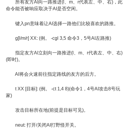
所有友方AI向一路推进(l、m、r代表左、中、右)，此
命令能否被响应取决于AI是否空闲。
键入pn意味着让AI选择一路他们比较喜欢的路推。
g[l/m/r] XX: (例。 -cgl 3,5 命令3，5号AI左路推)
指定友方AI立刻向一路推进(l、m、r代表左、中、右)
(即时)。
AI将会火速前往指定路线的友方的后方。
t XX [目标]: (例。 -ct 1,4 8)(命令1，4号AI攻击8号玩
家)
攻击目标所在地(前提是目标可见)。
neut: 打开/关闭AI打野怪开关。