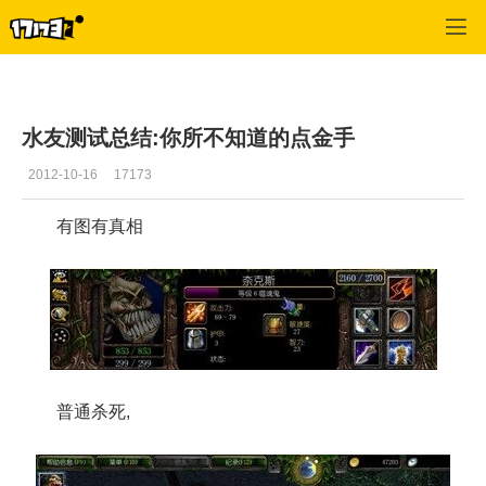
Dota频道
>
最新更新
>
正文
水友测试总结:你所不知道的点金手
2012-10-16
17173
有图有真相
普通杀死,