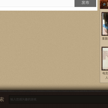
发布
童颜
电
索