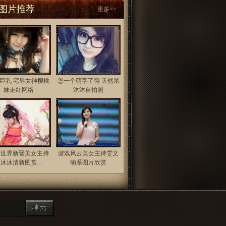
图片推荐
更多>>
巨乳 宅男女神樱桃
怎一个萌字了得 天然呆
妹走红网络
沐沐自拍照
竞世界新晋美女主持
游戏风云美女主持雯文
人沐沐清新图赏…
萌系图片欣赏