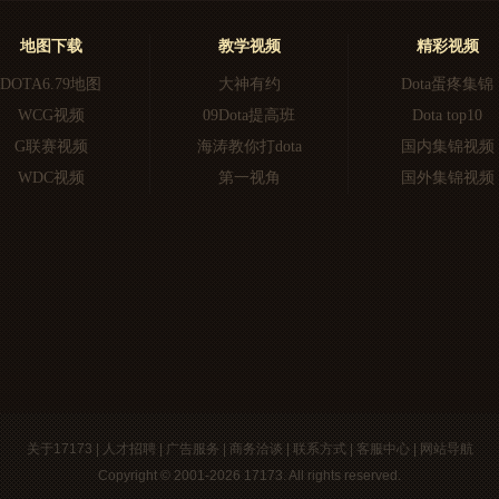
地图下载
教学视频
精彩视频
DOTA6.79地图
大神有约
Dota蛋疼集锦
WCG视频
09Dota提高班
Dota top10
G联赛视频
海涛教你打dota
国内集锦视频
WDC视频
第一视角
国外集锦视频
关于17173
|
人才招聘
|
广告服务
|
商务洽谈
|
联系方式
|
客服中心
|
网站导航
Copyright © 2001-2026 17173. All rights reserved.