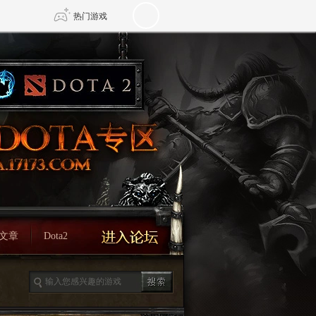
热门游戏
DNF
传奇4
剑网3旗舰版
新天龙八部
自由
诛仙世界
仙剑世界
文章
Dota2