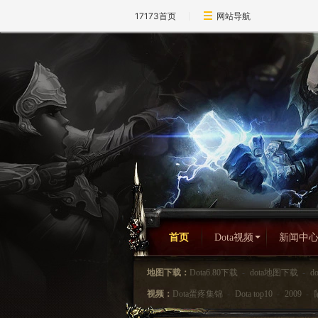
17173首页
网站导航
首页
Dota视频
新闻中
地图下载：
Dota6.80下载
-
dota地图下载
-
d
视频：
Dota蛋疼集锦
-
Dota top10
-
2009
-