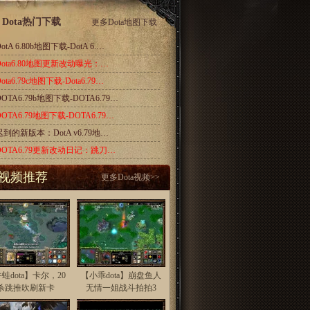
Dota热门下载
更多
Dota地图下载
otA 6.80b地图下载-DotA 6.…
Dota6.80地图更新改动曝光：…
ota6.79c地图下载-Dota6.79…
DOTA6.79b地图下载-DOTA6.79…
DOTA6.79地图下载-DOTA6.79…
迟到的新版本：DotA v6.79地…
DOTA6.79更新改动日记：跳刀…
视频推荐
更多
Dota视频
>>
蛙dota】卡尔，20
【小乖dota】崩盘鱼人
杀跳推吹刷新卡
无情一姐战斗拍拍3