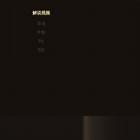
解说视频
冷冷
牛蛙
Pis
820