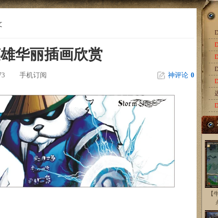
文
D
英雄华丽插画欣赏
D
73
手机订阅
神评论
0
【牛