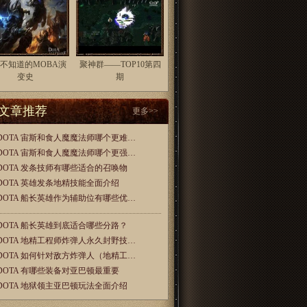
不知道的MOBA演
聚神群——TOP10第四
变史
期
文章推荐
更多>>
DOTA 宙斯和食人魔魔法师哪个更难…
DOTA 宙斯和食人魔魔法师哪个更强…
DOTA 发条技师有哪些适合的召唤物
DOTA 英雄发条地精技能全面介绍
DOTA 船长英雄作为辅助位有哪些优…
DOTA 船长英雄到底适合哪些分路？
DOTA 地精工程师炸弹人永久封野技…
DOTA 如何针对敌方炸弹人（地精工…
DOTA 有哪些装备对亚巴顿最重要
DOTA 地狱领主亚巴顿玩法全面介绍