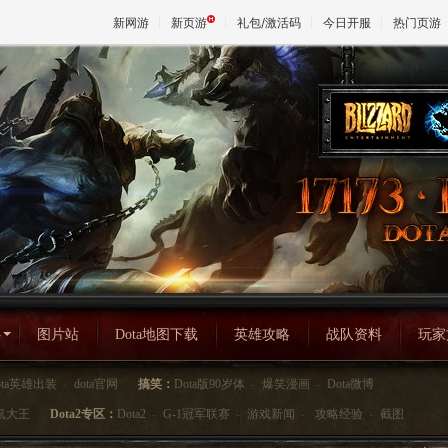
新网游
新页游
礼包/激活码
今日开服
热门页游
魔兽
天堂
王权与
心
图片站
Dota地图下载
英雄攻略
战队资料
玩家
ota英雄出装
-
dota官网
搞笑：
Dota版90岁体
-
爆笑漫画
-
Dota微博
鼠大王
Dota2专区：
Dota2
-
G-1冠军联赛
-
游戏新闻
-
攻略经验
-
截图