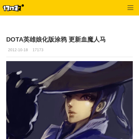
Dota频道
>
图片赏析
>
正文
DOTA英雄娘化版涂鸦 更新血魔人马
2012-10-18
17173