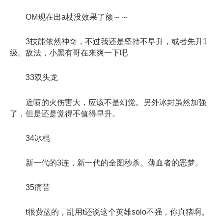
OM现在出a杖没效果了额～～
3技能依然神奇，不过我还是坚持不早升，或者先升1
级。敌法，小黑有哥在来爽一下吧
33双头龙
近喷的火伤害大，应该不是幻觉。另外冰封虽然加强
了，但是还是觉得不值得早升。
34冰棍
新一代的3连，新一代的全图秒杀。薄血者的恶梦。
35痛苦
t很费蓝的，乱用t还说这个英雄solo不强，你真猪啊。