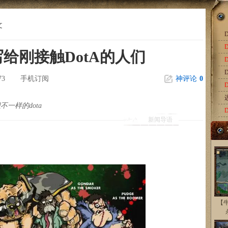
文
D
给刚接触DotA的人们
D
73
手机订阅
神评论
0
不一样的dota
新闻导语
【牛