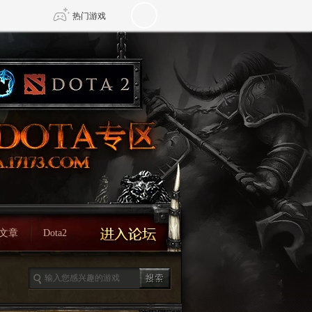
热门游戏
DNF
传奇4
剑网3旗舰版
新天龙八部
自由
诛仙世界
新仙侠5
文章
Dota2