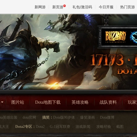
新网游
新页游
礼包/激活码
今日开服
热门页游
魔兽
天堂
王权与
心
图片站
Dota地图下载
英雄攻略
战队资料
玩家
ota英雄出装
-
dota官网
搞笑：
Dota版90岁体
-
爆笑漫画
-
Dota微博
鼠大王
Dota2专区：
Dota2
-
G-1冠军联赛
-
游戏新闻
-
攻略经验
-
截图