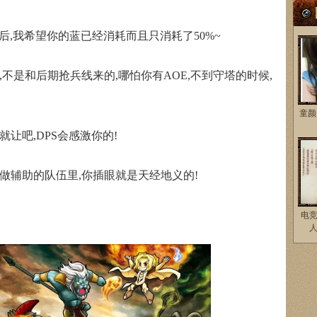
之后,我希望你的蓝已经消耗而且只消耗了50%~
不是和后期抢兵线来的,哪怕你有AOE,不到守塔的时候,
童颜
让吧,DPS会感激你的!
做辅助的队伍里,你插眼就是天经地义的!
电