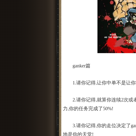
ganker篇
1.请你记得,让你中单不是让你打钱的,
2.请你记得,就算你连续2次或者
力,你的任务完成了50%!
3.请你记得,你的走位决定了ga
地是你的天堂!