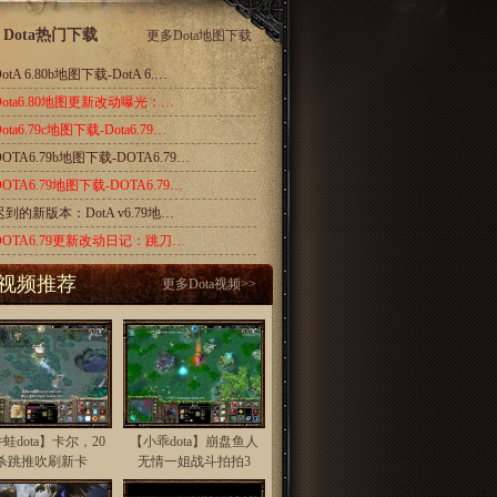
Dota热门下载
更多
Dota地图下载
otA 6.80b地图下载-DotA 6.…
Dota6.80地图更新改动曝光：…
ota6.79c地图下载-Dota6.79…
DOTA6.79b地图下载-DOTA6.79…
DOTA6.79地图下载-DOTA6.79…
迟到的新版本：DotA v6.79地…
DOTA6.79更新改动日记：跳刀…
视频推荐
更多
Dota视频
>>
蛙dota】卡尔，20
【小乖dota】崩盘鱼人
杀跳推吹刷新卡
无情一姐战斗拍拍3