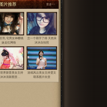
图片推荐
更多>>
巨乳 宅男女神樱桃
怎一个萌字了得 天然呆
妹走红网络
沐沐自拍照
竞世界新晋美女主持
游戏风云美女主持雯文
人沐沐清新图赏…
萌系图片欣赏