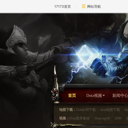
17173首页
网站导航
首页
Dota视频
新闻中
地图下载：
Dota6.80下载
-
dota地图下载
-
d
视频：
Dota蛋疼集锦
-
Dota top10
-
2009
-