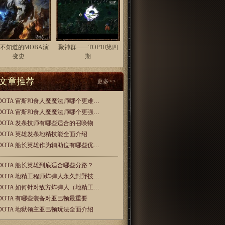
不知道的MOBA演
聚神群——TOP10第四
变史
期
文章推荐
更多>>
DOTA 宙斯和食人魔魔法师哪个更难…
DOTA 宙斯和食人魔魔法师哪个更强…
DOTA 发条技师有哪些适合的召唤物
DOTA 英雄发条地精技能全面介绍
DOTA 船长英雄作为辅助位有哪些优…
DOTA 船长英雄到底适合哪些分路？
DOTA 地精工程师炸弹人永久封野技…
DOTA 如何针对敌方炸弹人（地精工…
DOTA 有哪些装备对亚巴顿最重要
DOTA 地狱领主亚巴顿玩法全面介绍