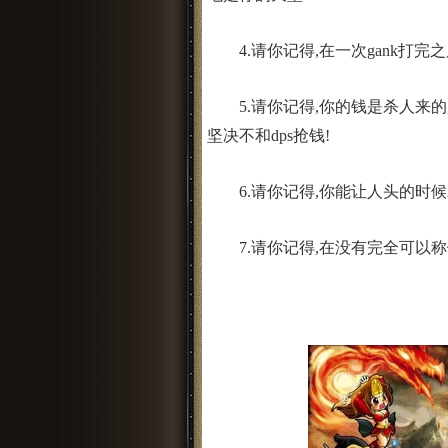
4.请你记得,在一次gank打完
5.请你记得,你的钱是杀人来的,
坚决不和dps抢钱!
6.请你记得,你能让人头的时候就
7.请你记得,在没有完全可以称