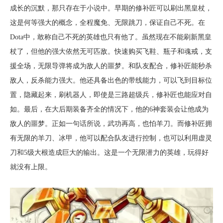
成长的沉默，那只存在于小说中。早期的修补匠可以刷出黑皇杖，
这是何等强大的概念，全程魔免、无限跳刀，保证自己不死。在
Dota中，敢称自己不死的英雄也只有他了。虽然现在不能刷新黑皇
杖了，但他的强大依然无可匹敌。快速购买飞鞋、瓶子和魂戒，支
援全场，无限导弹将成为敌人的噩梦。和队友配合，修补匠能秒杀
敌人，反杀能力强大。他还具备出色的带线能力，可以飞到目标位
置，隐藏起来，刷机器人，即使是三路超级兵，修补匠也能应对自
如。最后，在大后期装备齐全的情况下，他的6神套装会让他成为
敌人的噩梦。正如一句话所说，武功再高，也怕羊刀。而修补匠拥
有无限的羊刀、冰甲，他可以配合队友进行控制，也可以利用虚灵
刀和5级大根造成巨大的输出。这是一个无限潜力的英雄，玩得好
就没有上限。