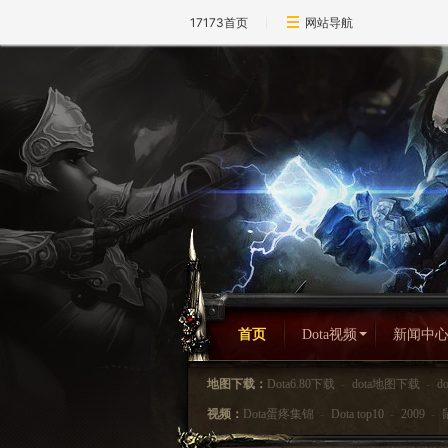
17173首页
网站导航
首页
Dota视频
新闻中
地图下载：
Dota6.80下载
-
dota地图下载
-
d
视频：
Dota蛋疼集锦
-
Dota top10
-
2009
-