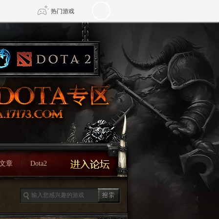
热门游戏
DNF
传奇4
剑网3旗舰版
新天龙八部
自由
诛仙世界
新仙侠5
文章
Dota2