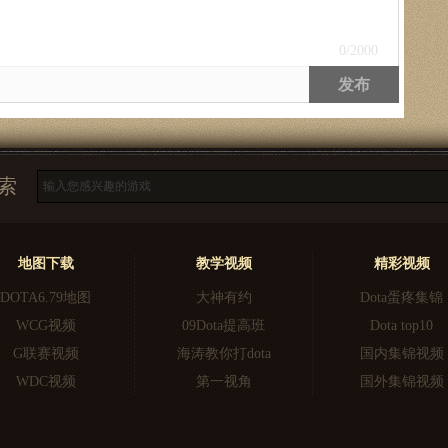
0
/2000
发布
索
地图下载
教学视频
精彩视频
DOTA6.79地图
大神有约
Dota蛋疼集锦
WCG视频
09Dota提高班
Dota top10
G联赛视频
海涛教你打dota
国内集锦视频
WDC视频
第一视角
国外集锦视频