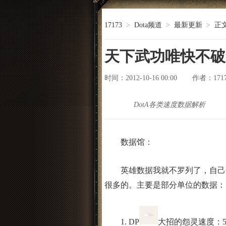
17173
>
Dota频道
>
最新更新
>
正
天下武功唯快不破 
时间：2012-10-16 00:00
171
作者：
DotA各类速度数据解析
数据馆：
英雄数据我就不罗列了，自己去地
很多的。主要是部分单位的数据：
1. DP
大招的怨灵速度：5