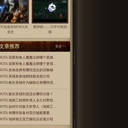
不知道的MOBA演
聚神群——TOP10第四
变史
期
文章推荐
更多>>
DOTA 宙斯和食人魔魔法师哪个更难…
DOTA 宙斯和食人魔魔法师哪个更强…
DOTA 发条技师有哪些适合的召唤物
DOTA 英雄发条地精技能全面介绍
DOTA 船长英雄作为辅助位有哪些优…
DOTA 船长英雄到底适合哪些分路？
DOTA 地精工程师炸弹人永久封野技…
DOTA 如何针对敌方炸弹人（地精工…
DOTA 有哪些装备对亚巴顿最重要
DOTA 地狱领主亚巴顿玩法全面介绍