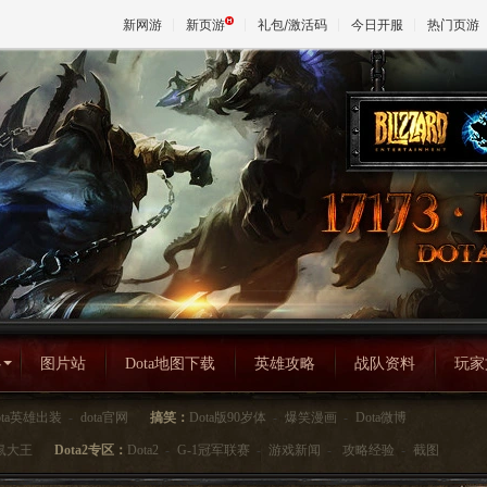
新网游
新页游
礼包/激活码
今日开服
热门页游
魔兽
天堂
王权与
心
图片站
Dota地图下载
英雄攻略
战队资料
玩家
ota英雄出装
-
dota官网
搞笑：
Dota版90岁体
-
爆笑漫画
-
Dota微博
鼠大王
Dota2专区：
Dota2
-
G-1冠军联赛
-
游戏新闻
-
攻略经验
-
截图