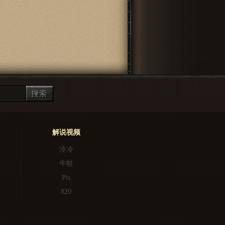
解说视频
冷冷
牛蛙
Pis
820