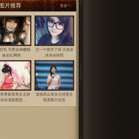
图片推荐
更多>>
巨乳 宅男女神樱桃
怎一个萌字了得 天然呆
妹走红网络
沐沐自拍照
竞世界新晋美女主持
游戏风云美女主持雯文
人沐沐清新图赏…
萌系图片欣赏