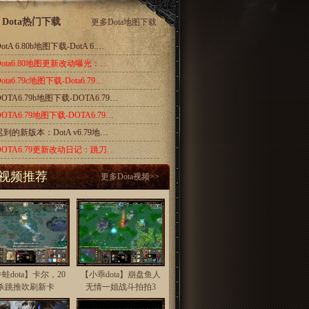
Dota热门下载
更多
Dota地图下载
otA 6.80b地图下载-DotA 6.…
Dota6.80地图更新改动曝光：…
ota6.79c地图下载-Dota6.79…
DOTA6.79b地图下载-DOTA6.79…
DOTA6.79地图下载-DOTA6.79…
迟到的新版本：DotA v6.79地…
DOTA6.79更新改动日记：跳刀…
视频推荐
更多
Dota视频
>>
蛙dota】卡尔，20
【小乖dota】崩盘鱼人
杀跳推吹刷新卡
无情一姐战斗拍拍3