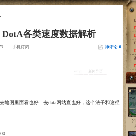
文
D
DotA各类速度数据解析
D
73
手机订阅
神评论
0
新闻导语
图里面看也好，去dota网站查也好，这个法子和途径
【牛
00