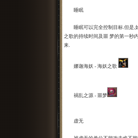
睡眠
睡眠可以完全控制目标.但是,如
之歌的持续时间及噩 梦的第一秒内
来.
娜迦海妖 - 海妖之歌
祸乱之源 - 噩梦
虚无