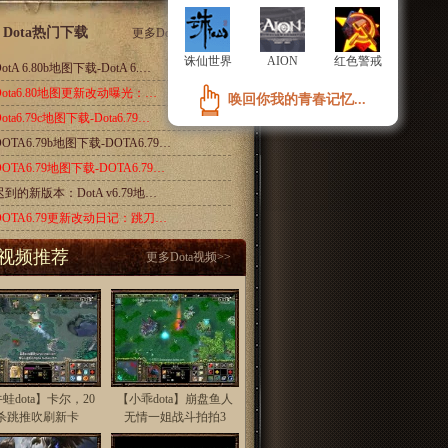
Dota热门下载
更多
Dota地图下载
诛仙世界
诛仙世界
AION
AION
红色警戒
红色警戒
otA 6.80b地图下载-DotA 6.…
Dota6.80地图更新改动曝光：…
唤回你我的青春记忆...
唤回你我的青春记忆...
ota6.79c地图下载-Dota6.79…
DOTA6.79b地图下载-DOTA6.79…
DOTA6.79地图下载-DOTA6.79…
迟到的新版本：DotA v6.79地…
DOTA6.79更新改动日记：跳刀…
视频推荐
更多
Dota视频
>>
蛙dota】卡尔，20
【小乖dota】崩盘鱼人
杀跳推吹刷新卡
无情一姐战斗拍拍3