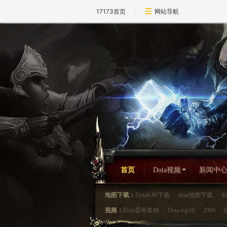
17173首页
网站导航
首页
Dota视频
新闻中
地图下载：
Dota6.80下载
-
dota地图下载
-
d
视频：
Dota蛋疼集锦
-
Dota top10
-
2009
-