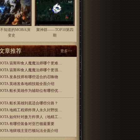
不知道的MOBA演
聚神群——TOP10第四
变史
期
文章推荐
更多>>
DOTA 宙斯和食人魔魔法师哪个更难…
DOTA 宙斯和食人魔魔法师哪个更强…
DOTA 发条技师有哪些适合的召唤物
DOTA 英雄发条地精技能全面介绍
DOTA 船长英雄作为辅助位有哪些优…
DOTA 船长英雄到底适合哪些分路？
DOTA 地精工程师炸弹人永久封野技…
DOTA 如何针对敌方炸弹人（地精工…
DOTA 有哪些装备对亚巴顿最重要
DOTA 地狱领主亚巴顿玩法全面介绍