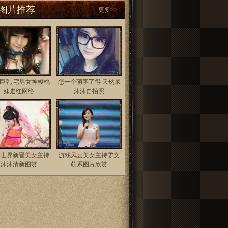
图片推荐
更多>>
巨乳 宅男女神樱桃
怎一个萌字了得 天然呆
妹走红网络
沐沐自拍照
竞世界新晋美女主持
游戏风云美女主持雯文
人沐沐清新图赏…
萌系图片欣赏