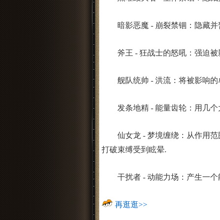
暗影恶魔 - 崩裂禁锢：隐藏并
斧王 - 狂战士的怒吼：强迫被
舰队统帅 - 洪流：将被影响的单
发条地精 - 能量齿轮：用几个
仙女龙 - 梦境缠绕：从作用范
打破束缚受到眩晕.
干扰者 - 动能力场：产生一个
再逛逛>>