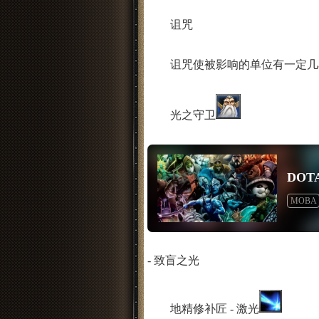
诅咒
诅咒使被影响的单位有一定几率
光之守卫
DOT
MOBA
- 致盲之光
地精修补匠 - 激光