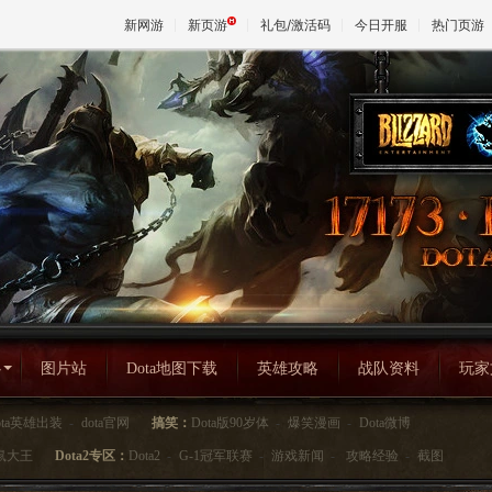
新网游
新页游
礼包/激活码
今日开服
热门页游
魔兽
天堂
王权与
心
图片站
Dota地图下载
英雄攻略
战队资料
玩家
ota英雄出装
-
dota官网
搞笑：
Dota版90岁体
-
爆笑漫画
-
Dota微博
鼠大王
Dota2专区：
Dota2
-
G-1冠军联赛
-
游戏新闻
-
攻略经验
-
截图