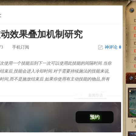
文
D
品被动效果叠加机制研究
D
73
手机订阅
神评论
0
次使用一个技能后到下一次可以使用此技能的间隔时间.当你
结束后,技能会进入冷却时间.对于需要持续施法的技能来说,
时间,而不是施放结束后.如果你使用有主动技能的物品,所有
新闻导语
预约
【牛