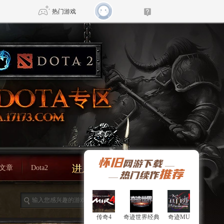
热门游戏
DNF
传奇4
剑网3旗舰版
新天龙八部
自由
诛仙世界
新仙侠5
文章
Dota2
传奇4
传奇4
奇迹世界经典
奇迹世界经典
奇迹MU
奇迹MU